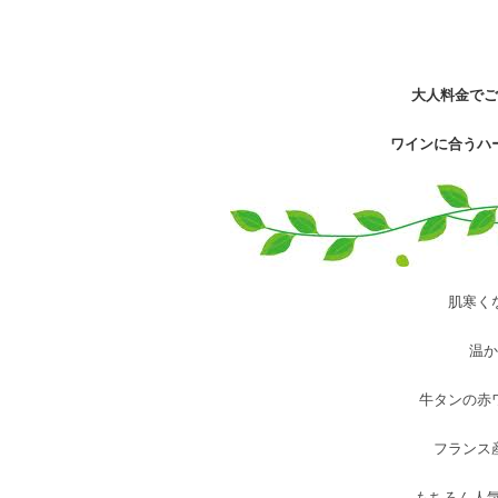
大人料金で
ワインに合うハ
肌寒く
温
牛タンの赤
フランス
もちろん人