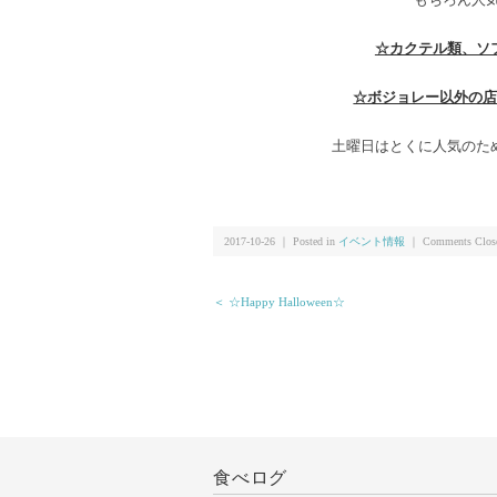
☆カクテル類、ソ
☆ボジョレー以外の
土曜日はとくに人気のた
2017-10-26 ｜ Posted in
イベント情報
｜
Comments Clos
＜ ☆Happy Halloween☆
食べログ