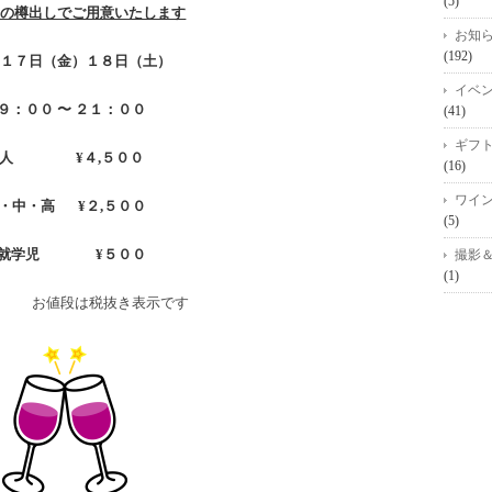
(5)
初の樽出しでご用意いたします
お知
(192)
月１７日（金）１８日（土）
イベ
９：００ 〜 ２１：００
(41)
ギフ
大人 ¥４,５００
(16)
ワイ
・中・高 ¥２,５００
(5)
未就学児 ¥５００
撮影
(1)
段は税抜き表示です