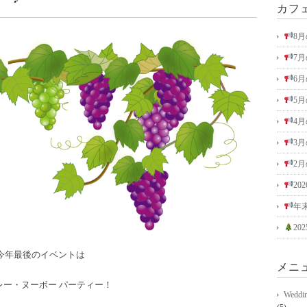
カフ
8
7
6
5
4
3
2
2
年
2
今年最後のイベントは
メニ
レー・ヌーボー パーティー！
Wed