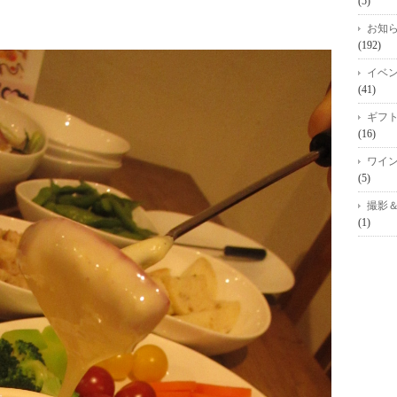
(5)
。
お知
(192)
イベ
(41)
ギフ
(16)
ワイ
(5)
撮影
(1)