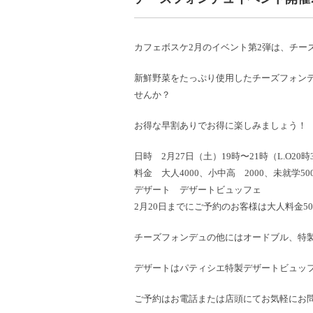
カフェボスケ2月のイベント第2弾は、チー
新鮮野菜をたっぷり使用したチーズフォン
せんか？
お得な早割ありでお得に楽しみましょう！
日時 2月27日（土）19時〜21時（L.O20時
料金 大人4000、小中高 2000、未就学50
デザート デザートビュッフェ
2月20日までにご予約のお客様は大人料金5
チーズフォンデュの他にはオードブル、特
デザートはパティシエ特製デザートビュッ
ご予約はお電話または店頭にてお気軽にお