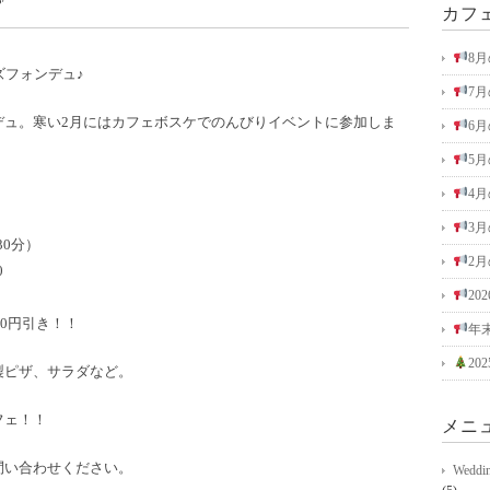
カフ
8
ズフォンデュ♪
7
デュ。寒い2月にはカフェボスケでのんびりイベントに参加しま
6
5
4
3
30分）
2
0
2
00円引き！！
年
2
製ピザ、サラダなど。
フェ！！
メニ
問い合わせください。
Wed